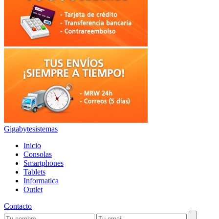
Gigabytesistemas
Inicio
Consolas
Smartphones
Tablets
Informatica
Outlet
Contacto