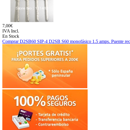
7,00€
IVA Incl.
En Stock
Comprar D2SB60 SIP-4 D2SB S60 monofásico 1.5 amps. Puente rect