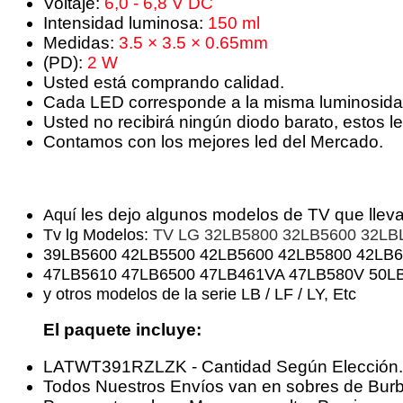
Voltaje:
6,0 - 6,8 V DC
Intensidad luminosa:
150 ml
Medidas:
3.5 × 3.5 × 0.65mm
(PD):
2 W
Usted está comprando calidad.
Cada LED corresponde a la misma luminosidad
Usted no recibirá ningún diodo barato, estos l
Contamos con los mejores led del Mercado.
les dejo algunos modelos de TV que llev
Aquí
Tv lg Modelos:
TV LG 32LB5800 32LB5600 32LB
39LB5600 42LB5500 42LB5600 42LB5800 42LB6
47LB5610 47LB6500 47LB461VA 47LB580V 50L
y otros modelos de la serie LB / LF / LY, Etc
El
paquete incluye:
LATWT391RZLZK - Cantidad Según Elección
Todos Nuestros Envíos van en sobres de Bur