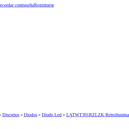
ecordar contraseña
Registrarse
»
Discretos
»
Diodos
»
Diodo Led
»
LATWT391RZLZK Retroiluminaci