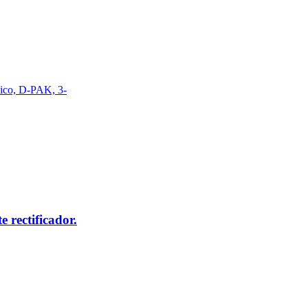
ico, D-PAK, 3-
rectificador.