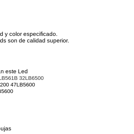
 y color especificado.
eds son de calidad superior.
an este Led
LB561B 32LB6500
200 47LB5600
B5600
.
bujas