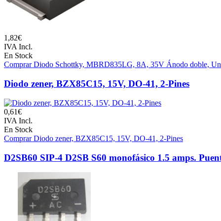
1,82€
IVA Incl.
En Stock
Comprar Diodo Schottky, MBRD835LG, 8A, 35V Ánodo doble, Un
Diodo zener, BZX85C15, 15V, DO-41, 2-Pines
0,61€
IVA Incl.
En Stock
Comprar Diodo zener, BZX85C15, 15V, DO-41, 2-Pines
D2SB60 SIP-4 D2SB S60 monofásico 1.5 amps. Puente 