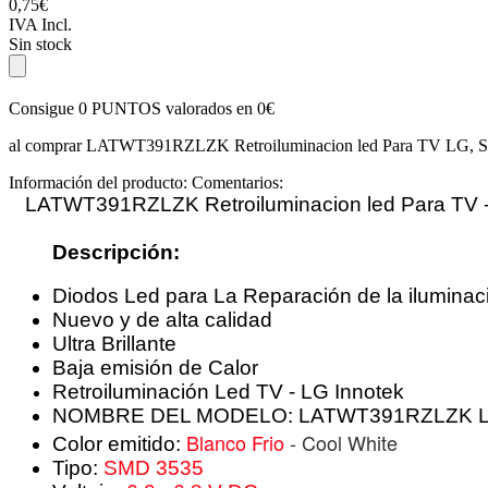
0,75€
IVA Incl.
Sin stock
Consigue
0 PUNTOS
valorados en
0€
al comprar LATWT391RZLZK Retroiluminacion led Para TV LG, 
Información del producto:
Comentarios:
LATWT391RZLZK Retroiluminacion led Para TV 
Descripción
:
Diodos Led para La
Reparación de la iluminac
Nuevo y de alta calidad
Ultra Brillante
Baja emisión de Calor
Retroiluminación Led TV -
LG Innotek
NOMBRE DEL MODELO: LATWT391RZLZK 
Blanco Frio
- Cool White
Color emitido:
Tipo:
SMD 3535