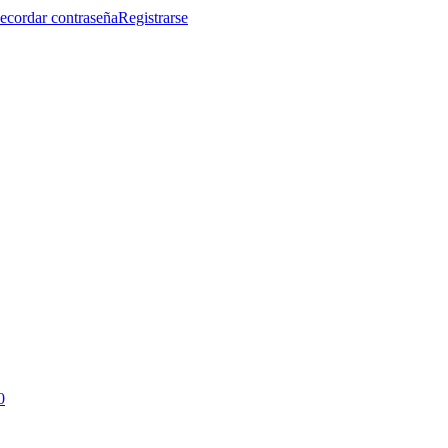
ecordar contraseña
Registrarse
0