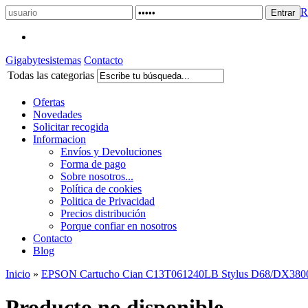
R
Gigabytesistemas
Contacto
Todas las categorias
Ofertas
Novedades
Solicitar recogida
Informacion
Envíos y Devoluciones
Forma de pago
Sobre nosotros...
Política de cookies
Politica de Privacidad
Precios distribución
Porque confiar en nosotros
Contacto
Blog
Inicio
»
EPSON Cartucho Cian C13T061240LB Stylus D68/DX380
Producto no disponible