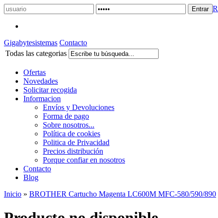
R
Gigabytesistemas
Contacto
Todas las categorias
Ofertas
Novedades
Solicitar recogida
Informacion
Envíos y Devoluciones
Forma de pago
Sobre nosotros...
Política de cookies
Politica de Privacidad
Precios distribución
Porque confiar en nosotros
Contacto
Blog
Inicio
»
BROTHER Cartucho Magenta LC600M MFC-580/590/890
Producto no disponible